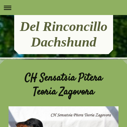
Del Rinconcillo
Dachshund
Del Rinconcillo Dachshund
CH Sensatsia Pitera
Teoria Zagovora