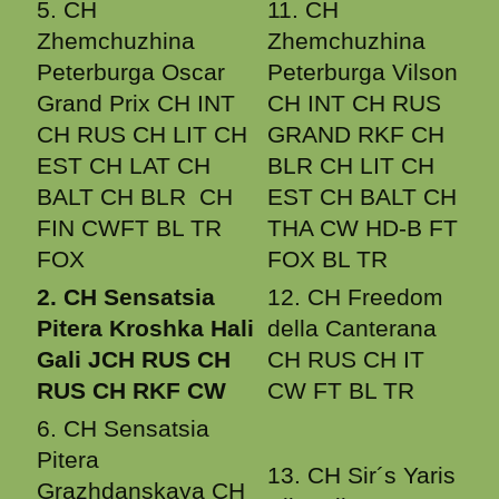
5. CH
11. CH
Zhemchuzhina
Zhemchuzhina
Peterburga Oscar
Peterburga Vilson
Grand Prix CH INT
CH INT CH RUS
CH RUS CH LIT CH
GRAND RKF CH
EST CH LAT CH
BLR CH LIT CH
BALT CH BLR CH
EST CH BALT CH
FIN CWFT BL TR
THA CW HD-B FT
FOX
FOX BL TR
2. CH Sensatsia
12. CH Freedom
Pitera Kroshka Hali
della Canterana
Gali JCH RUS CH
CH RUS CH IT
RUS CH RKF CW
CW FT BL TR
6. CH Sensatsia
Pitera
13. CH Sir´s Yaris
Grazhdanskaya CH